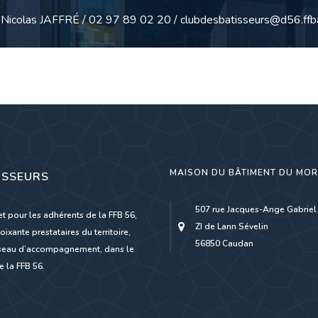
: Nicolas JAFFRÉ / 02 97 89 02 20 / clubdesbatisseurs@d56.ffba
MAISON DU BÂTIMENT DU MO
ISSEURS
507 rue Jacques-Ange Gabriel
et pour les adhérents de la FFB 56,
ZI de Lann Sévelin
oixante prestataires du territoire,
56850 Caudan
réseau d’accompagnement, dans le
 la FFB 56.