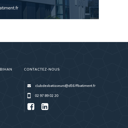
timent.fr
RBIHAN
CONTACTEZ-NOUS
clubdesbatisseurs@d56.ffbatiment.fr
02 97 89 02 20