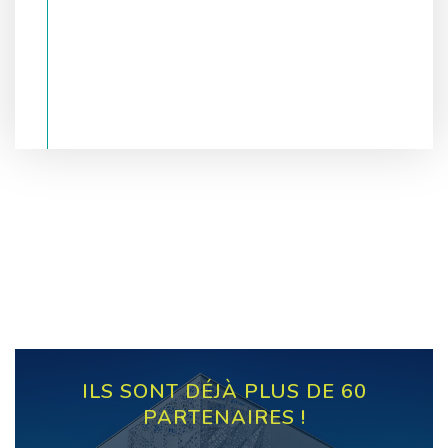
ILS SONT DÉJÀ PLUS DE 60
PARTENAIRES !