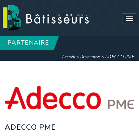
Tog
navi
PARTENAIRE
Accueil
>
Partenaires
>
ADECCO PME
ADECCO PME