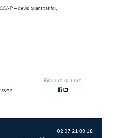
CCAP – devis quantitatifs),
Réseaux sociaux
e.com/
02 97 21 09 18