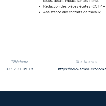
coûts, délais, impact sur les Tiers),
Rédaction des pièces écrites (CCTP – 
Assistance aux contrats de travaux,
Téléphone
Site internet
02 97 21 09 18
https://www.armor-economi