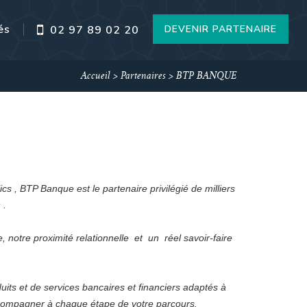
és
DEVENIR PARTENAIRE
02 97 89 02 20
Accueil
>
Partenaires
>
BTP BANQUE
s , BTP Banque est le partenaire privilégié de milliers
 .
 notre proximité relationnelle et un réel savoir-faire
s et de services bancaires et financiers adaptés à
accompagner à chaque étape de votre parcours.