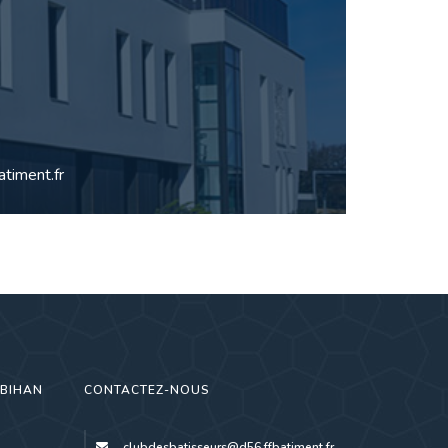
timent.fr
RBIHAN
CONTACTEZ-NOUS
clubdesbatisseurs@d56.ffbatiment.fr