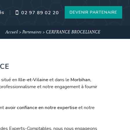
és
DEVENIR PARTENAIRE
02 97 89 02 20
Accueil
>
Partenaires
>
CERFRANCE BROCELIANCE
CE
situé en
Ille-et-Vilaine
et dans le
Morbihan
,
professionnalisme et notre engagement à fournir
ent
avoir confiance en notre expertise
et notre
dre des Experts-Comptables, nous nous engageons