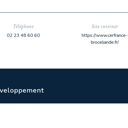
Téléphone
Site internet
02 23 48 60 60
https://www.cerfrance-
broceliande.fr/
PALARIC
éveloppement