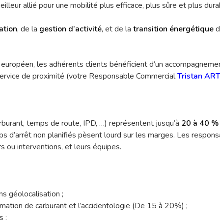
lleur allié pour une mobilité plus efficace, plus sûre et plus dura
ation
, de la
gestion d’activité
, et de la
transition énergétique
d
ropéen, les adhérents clients bénéficient d’un accompagnement pe
n service de proximité (votre Responsable Commercial
Tristan AR
rburant, temps de route, IPD, …) représentent jusqu’à
20 à 40 %
ps d’arrêt non planifiés pèsent lourd sur les marges. Les respo
ers ou interventions, et leurs équipes.
s géolocalisation ;
mation de carburant et l’accidentologie (De 15 à 20%) ;
s ;