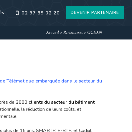
és
DEVENIR PARTENAIRE
02 97 89 02 20
Accueil
>
Partenaires
>
OCEAN
s de Télématique embarquée dans le secteur du
près de
3000 clients du secteur du bâtiment
tionnelle, la réduction de leurs coûts, et
ementale.
is plus de 15 ans, SMABTP, E-BTP, et Codial,