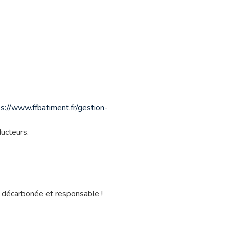
ps://www.ffbatiment.fr/gestion-
ucteurs.
ité décarbonée et responsable !