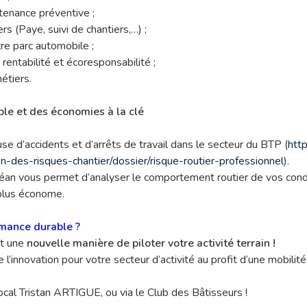
tenance préventive ;
rs (Paye, suivi de chantiers,…) ;
tre parc automobile ;
ntabilité et écoresponsabilité ;
étiers.
le et des économies à la clé
ause d’accidents et d’arrêts de travail dans le secteur du BTP (
htt
n-des-risques-chantier/dossier/risque-routier-professionnel
).
éan vous permet d’analyser le comportement routier de vos cond
 plus économe.
rmance durable ?
st une
nouvelle manière de piloter votre activité terrain !
de l’innovation pour votre secteur d’activité au profit d’une mobil
cal Tristan ARTIGUE, ou via le Club des Bâtisseurs !