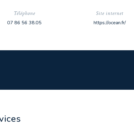
Téléphone
Site internet
07 86 56 38.05
https://ocean.fr/
rvices