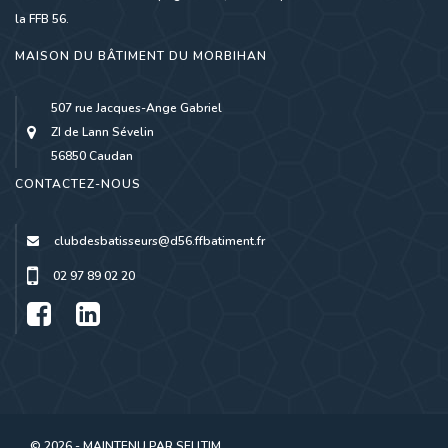
la FFB 56.
MAISON DU BÂTIMENT DU MORBIHAN
507 rue Jacques-Ange Gabriel
ZI de Lann Sévelin
56850 Caudan
CONTACTEZ-NOUS
clubdesbatisseurs@d56.ffbatiment.fr
02 97 89 02 20
© 2026 - MAINTENU PAR
SELLTIM