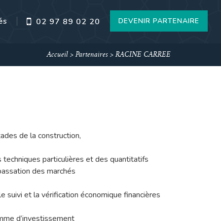
és
DEVENIR PARTENAIRE
02 97 89 02 20
Accueil
>
Partenaires
>
RACINE CARREE
tades de la construction,
techniques particulières et des quantitatifs
 passation des marchés
e suivi et la vérification économique financières
ramme d’investissement