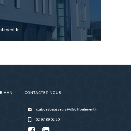
timent.fr
RBIHAN
CONTACTEZ-NOUS
clubdesbatisseurs@d56.ffbatiment.fr
02 97 89 02 20