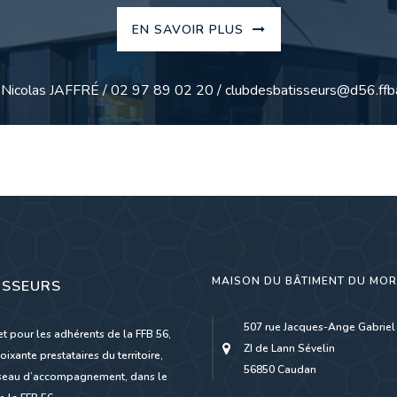
EN SAVOIR PLUS
: Nicolas JAFFRÉ / 02 97 89 02 20 / clubdesbatisseurs@d56.ffba
MAISON DU BÂTIMENT DU MO
ISSEURS
507 rue Jacques-Ange Gabriel
et pour les adhérents de la FFB 56,
ZI de Lann Sévelin
oixante prestataires du territoire,
56850 Caudan
réseau d’accompagnement, dans le