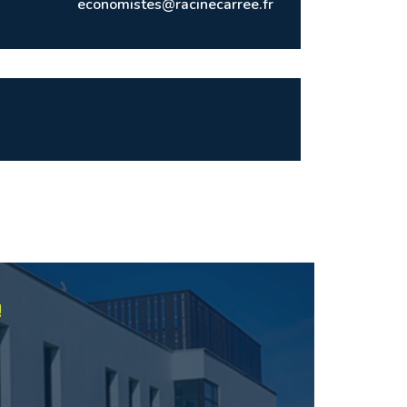
economistes@racinecarree.fr
!