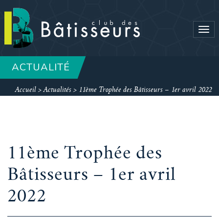
Tog
navi
ACTUALITÉ
Accueil
>
Actualités
>
11ème Trophée des Bâtisseurs – 1er avril 2022
11ème Trophée des
Bâtisseurs – 1er avril
2022