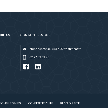
RBIHAN
CONTACTEZ-NOUS
clubdesbatisseurs@d56.ffbatiment.fr
02 97 89 02 20
IONS LÉGALES
CONFIDENTIALITÉ
PLAN DU SITE