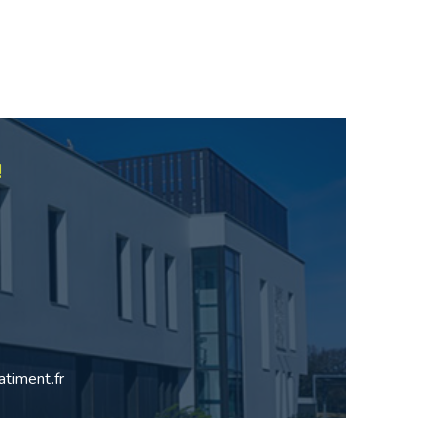
!
timent.fr