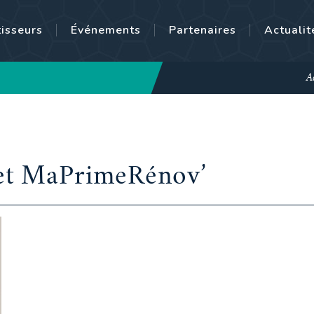
tisseurs
Événements
Partenaires
Actualit
A
et MaPrimeRénov’