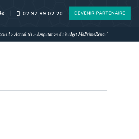
és
DEVENIR PARTENAIRE
02 97 89 02 20
ccueil
>
Actualités
>
Amputation du budget MaPrimeRénov’