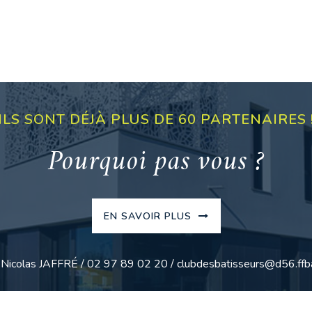
ILS SONT DÉJÀ PLUS DE 60 PARTENAIRES 
Pourquoi pas vous ?
EN SAVOIR PLUS
: Nicolas JAFFRÉ / 02 97 89 02 20 / clubdesbatisseurs@d56.ffba