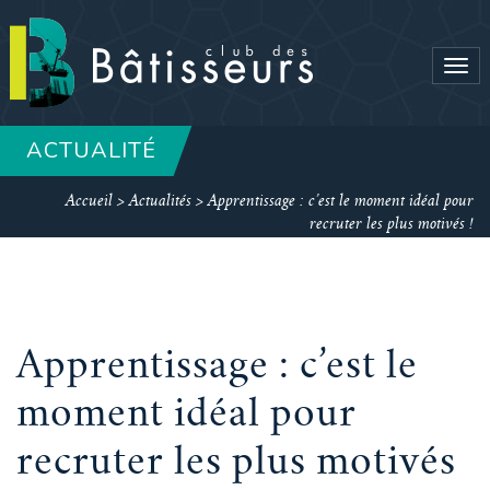
Tog
navi
ACTUALITÉ
Accueil
>
Actualités
>
Apprentissage : c’est le moment idéal pour
recruter les plus motivés !
Apprentissage : c’est le
moment idéal pour
recruter les plus motivés