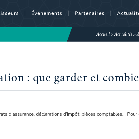
tisseurs
Événements
Partenaires
Actualit
Accueil
>
Actualités
>
A
ation : que garder et combi
trats d’assurance, déclarations d’impôt, pièces comptables… Pour 