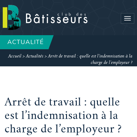
Tog
navi
ACTUALITÉ
Accueil
>
Actualités
>
Arrêt de travail : quelle est l’indemnisation à la
charge de l’employeur ?
Arrêt de travail : quelle
est l’indemnisation à la
charge de l’employeur ?