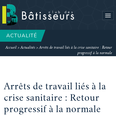
Tog
navi
ACTUALITÉ
Accueil
>
Actualités
>
Arrêts de travail liés à la crise sanitaire : Retour
progressif à la normale
Arrêts de travail liés à la
crise sanitaire : Retour
progressif à la normale