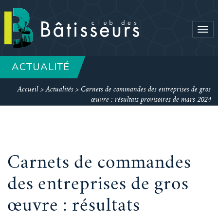
Tog
navi
ACTUALITÉ
Accueil
>
Actualités
>
Carnets de commandes des entreprises de gros
œuvre : résultats provisoires de mars 2024
Carnets de commandes
des entreprises de gros
œuvre : résultats