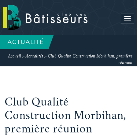
Tog
navi
ACTUALITÉ
Accueil
>
Actualités
>
Club Qualité Construction Morbihan, première
réunion
Club Qualité
Construction Morbihan,
première réunion