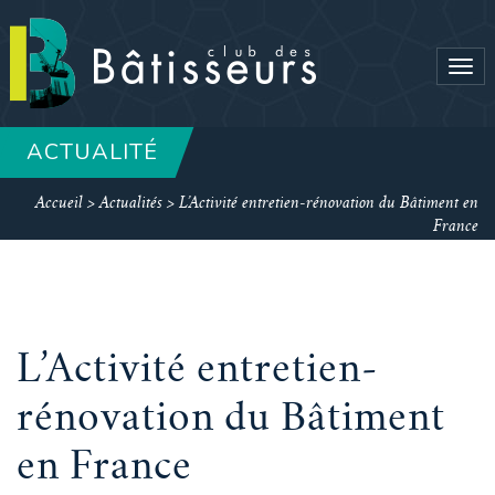
Tog
navi
ACTUALITÉ
Accueil
>
Actualités
>
L’Activité entretien-rénovation du Bâtiment en
France
L’Activité entretien-
rénovation du Bâtiment
en France