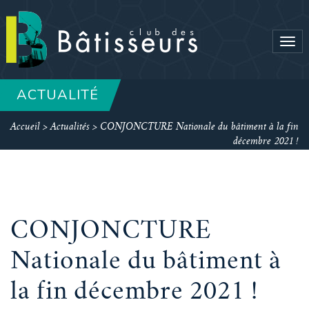
Tog
navi
ACTUALITÉ
Accueil
>
Actualités
>
CONJONCTURE Nationale du bâtiment à la fin
décembre 2021 !
CONJONCTURE
Nationale du bâtiment à
la fin décembre 2021 !