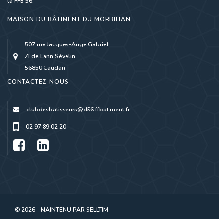
la FFB 56.
MAISON DU BÂTIMENT DU MORBIHAN
507 rue Jacques-Ange Gabriel
ZI de Lann Sévelin
56850 Caudan
CONTACTEZ-NOUS
clubdesbatisseurs@d56.ffbatiment.fr
02 97 89 02 20
© 2026 - MAINTENU PAR
SELLTIM