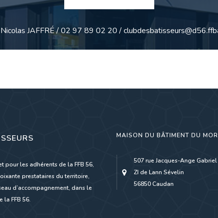
: Nicolas JAFFRÉ / 02 97 89 02 20 / clubdesbatisseurs@d56.ffba
MAISON DU BÂTIMENT DU MO
ISSEURS
507 rue Jacques-Ange Gabriel
et pour les adhérents de la FFB 56,
ZI de Lann Sévelin
oixante prestataires du territoire,
56850 Caudan
réseau d’accompagnement, dans le
 la FFB 56.