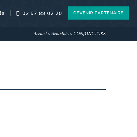
és
DEVENIR PARTENAIRE
02 97 89 02 20
Accueil
>
Actualités
>
CONJONCTURE