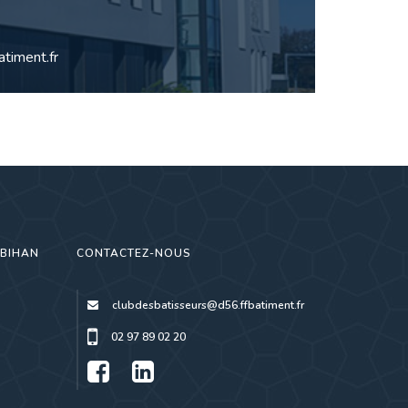
timent.fr
RBIHAN
CONTACTEZ-NOUS
clubdesbatisseurs@d56.ffbatiment.fr
02 97 89 02 20