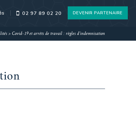
és
DEVENIR PARTENAIRE
02 97 89 02 20
lités
>
Covid-19 et arrêts de travail : règles d’indemnisation
ation