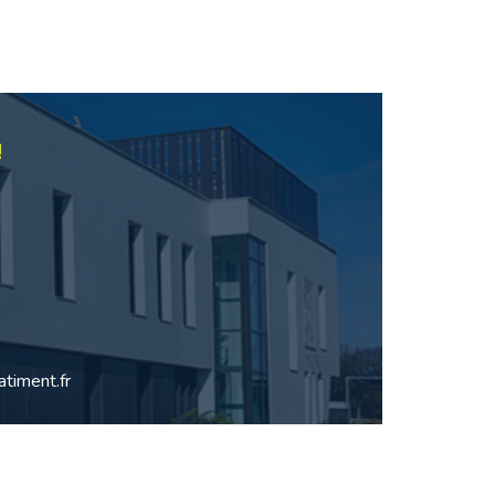
!
timent.fr