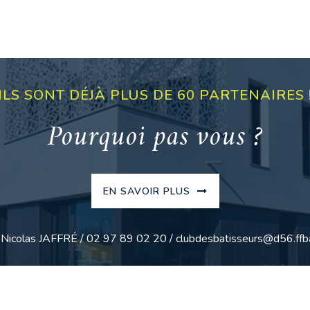
ILS SONT DÉJÀ PLUS DE 60 PARTENAIRES 
Pourquoi pas vous ?
EN SAVOIR PLUS
: Nicolas JAFFRÉ / 02 97 89 02 20 / clubdesbatisseurs@d56.ffba