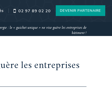
és
DEVENIR PARTENAIRE
02 97 89 02 20
ergie : le « guichet unique » ne vise guère les entreprises de
bâtiment !
guère les entreprises