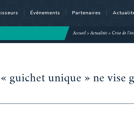
tisseurs
Événements
Partenaires
Actualit
Accueil
>
Actualités
>
Crise de l’én
e « guichet unique » ne vise 