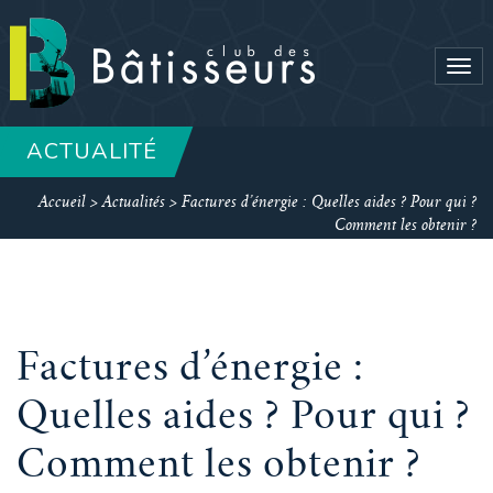
Tog
navi
ACTUALITÉ
Accueil
>
Actualités
>
Factures d’énergie : Quelles aides ? Pour qui ?
Comment les obtenir ?
Factures d’énergie :
Quelles aides ? Pour qui ?
Comment les obtenir ?