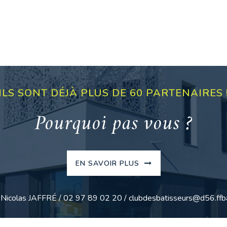
ILS SONT DÉJÀ PLUS DE 60 PARTENAIRES 
Pourquoi pas vous ?
EN SAVOIR PLUS
: Nicolas JAFFRÉ / 02 97 89 02 20 / clubdesbatisseurs@d56.ffba