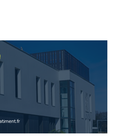
!
timent.fr