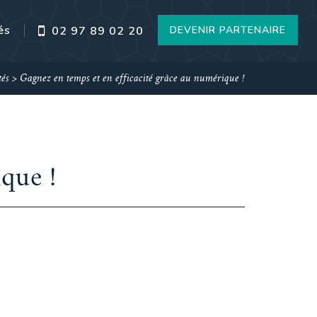
és
DEVENIR PARTENAIRE
02 97 89 02 20
tés
>
Gagnez en temps et en efficacité grâce au numérique !
que !