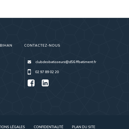
RBIHAN
CONTACTEZ-NOUS
clubdesbatisseurs@d56.ffbatiment.fr
02 97 89 02 20
IONS LÉGALES
CONFIDENTIALITÉ
PLAN DU SITE