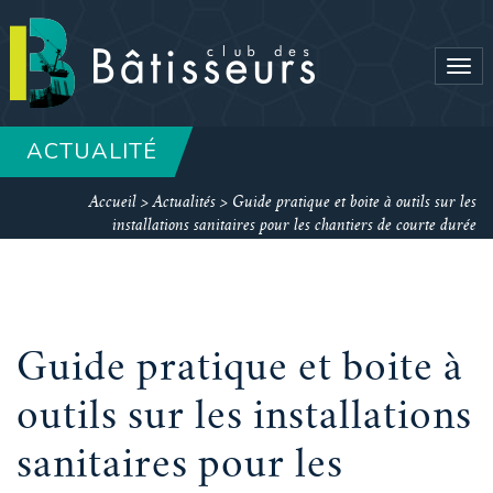
Tog
navi
ACTUALITÉ
Accueil
>
Actualités
>
Guide pratique et boite à outils sur les
installations sanitaires pour les chantiers de courte durée
Guide pratique et boite à
outils sur les installations
sanitaires pour les