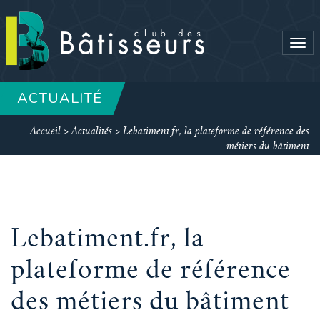
Tog
navi
ACTUALITÉ
Accueil
>
Actualités
>
Lebatiment.fr, la plateforme de référence des
métiers du bâtiment
Lebatiment.fr, la
plateforme de référence
des métiers du bâtiment