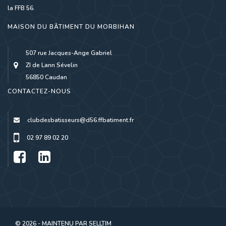
la FFB 56.
MAISON DU BÂTIMENT DU MORBIHAN
507 rue Jacques-Ange Gabriel
ZI de Lann Sévelin
56850 Caudan
CONTACTEZ-NOUS
clubdesbatisseurs@d56.ffbatiment.fr
02 97 89 02 20
© 2026 - MAINTENU PAR
SELLTIM