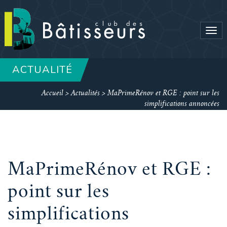
Tog
navi
ACTUALITÉ
Accueil
>
Actualités
>
MaPrimeRénov et RGE : point sur les
simplifications annoncées
MaPrimeRénov et RGE :
point sur les
simplifications