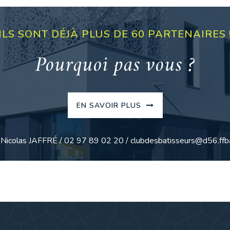
ILS SONT DÉJÀ PLUS DE 60 PARTENAIRES 
Pourquoi pas vous ?
EN SAVOIR PLUS
: Nicolas JAFFRÉ / 02 97 89 02 20 / clubdesbatisseurs@d56.ffba