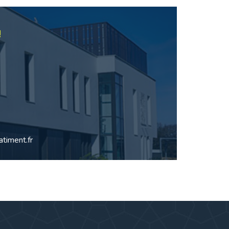
!
timent.fr