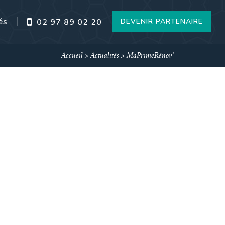
és
DEVENIR PARTENAIRE
02 97 89 02 20
Accueil
>
Actualités
>
MaPrimeRénov’