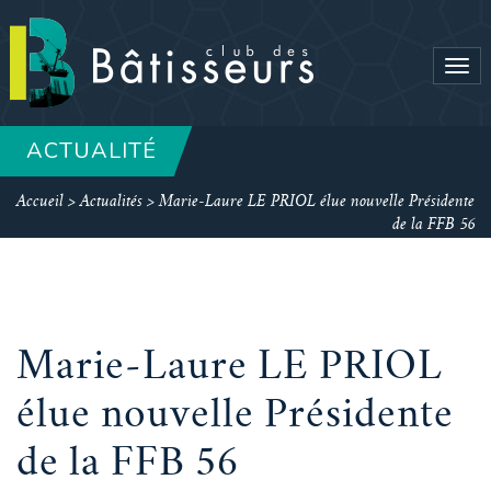
Tog
navi
ACTUALITÉ
Accueil
>
Actualités
>
Marie-Laure LE PRIOL élue nouvelle Présidente
de la FFB 56
Marie-Laure LE PRIOL
élue nouvelle Présidente
de la FFB 56