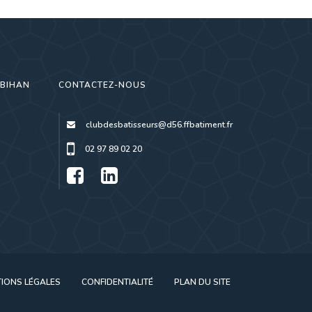
RBIHAN
CONTACTEZ-NOUS
clubdesbatisseurs@d56.ffbatiment.fr
02 97 89 02 20
IONS LÉGALES
CONFIDENTIALITÉ
PLAN DU SITE