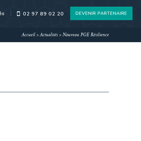
és
DEVENIR PARTENAIRE
02 97 89 02 20
Accueil
>
Actualités
>
Nouveau PGE Résilience