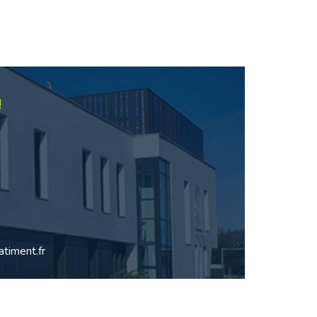
!
timent.fr