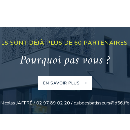
ILS SONT DÉJÀ PLUS DE 60 PARTENAIRES 
Pourquoi pas vous ?
EN SAVOIR PLUS
: Nicolas JAFFRÉ / 02 97 89 02 20 / clubdesbatisseurs@d56.ffba