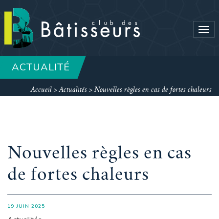
Tog
navi
ACTUALITÉ
Accueil
>
Actualités
>
Nouvelles règles en cas de fortes chaleurs
Nouvelles règles en cas
de fortes chaleurs
19 JUIN 2025