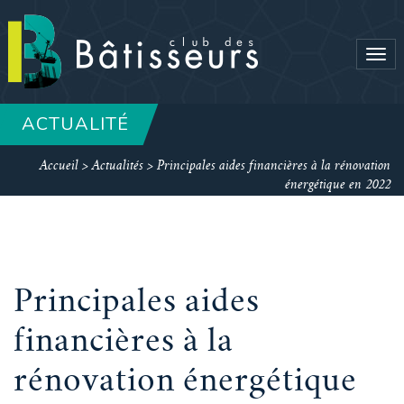
Tog
navi
ACTUALITÉ
Accueil
>
Actualités
>
Principales aides financières à la rénovation
énergétique en 2022
Principales aides
financières à la
rénovation énergétique