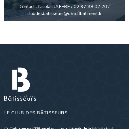
Contact : Nicolas JAFFRÉ / 02 97 89 02 20 /
clubdesbatisseurs@d56.ffbatiment.fr
LE CLUB DES BÂTISSEURS
Ce Club, créé en 2009 par et pour les adhérents de la FFB 56, réunit