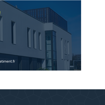
!
timent.fr