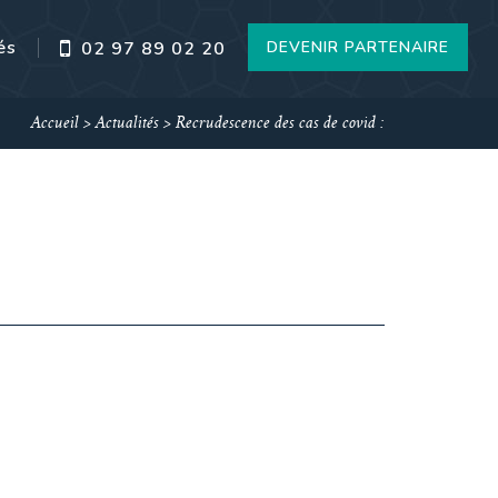
és
DEVENIR PARTENAIRE
02 97 89 02 20
Accueil
>
Actualités
>
Recrudescence des cas de covid :