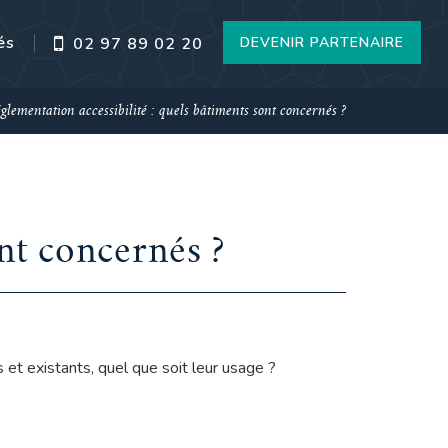
és
DEVENIR PARTENAIRE
02 97 89 02 20
glementation accessibilité : quels bâtiments sont concernés ?
nt concernés ?
 et existants, quel que soit leur usage ?