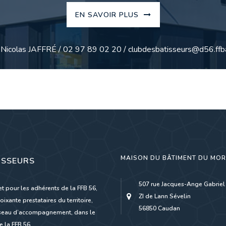
EN SAVOIR PLUS
: Nicolas JAFFRÉ / 02 97 89 02 20 / clubdesbatisseurs@d56.ffba
MAISON DU BÂTIMENT DU MO
ISSEURS
507 rue Jacques-Ange Gabriel
et pour les adhérents de la FFB 56,
ZI de Lann Sévelin
oixante prestataires du territoire,
56850 Caudan
réseau d’accompagnement, dans le
 la FFB 56.