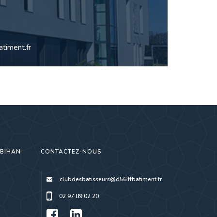
timent.fr
RBIHAN
CONTACTEZ-NOUS
clubdesbatisseurs@d56.ffbatiment.fr
02 97 89 02 20