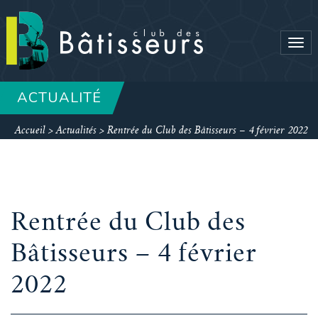
Tog
navi
ACTUALITÉ
Accueil
>
Actualités
>
Rentrée du Club des Bâtisseurs – 4 février 2022
Rentrée du Club des
Bâtisseurs – 4 février
2022