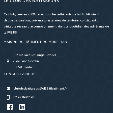
LE CLUB DES BÂTISSEURS
Ce Club, créé en 2009 par et pour les adhérents de la FFB 56, réunit
depuis sa création, soixante prestataires du territoire, constituant un
véritable réseau d’accompagnement, dans le quotidien des adhérents de
la FFB 56.
MAISON DU BÂTIMENT DU MORBIHAN
507 rue Jacques-Ange Gabriel
ZI de Lann Sévelin
56850 Caudan
CONTACTEZ-NOUS
clubdesbatisseurs@d56.ffbatiment.fr
02 97 89 02 20