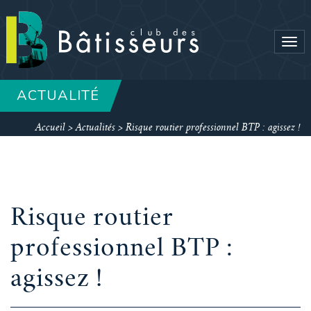
Tog
navi
ACTUALITÉ
Accueil
>
Actualités
>
Risque routier professionnel BTP : agissez !
Risque routier
professionnel BTP :
agissez !