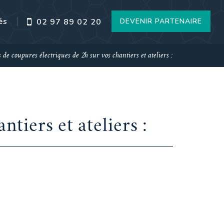
és
DEVENIR PARTENAIRE
02 97 89 02 20
 de coupures électriques de 2h sur vos chantiers et ateliers :
tiers et ateliers :