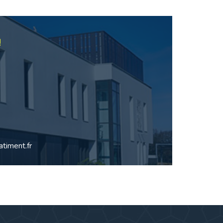
!
timent.fr