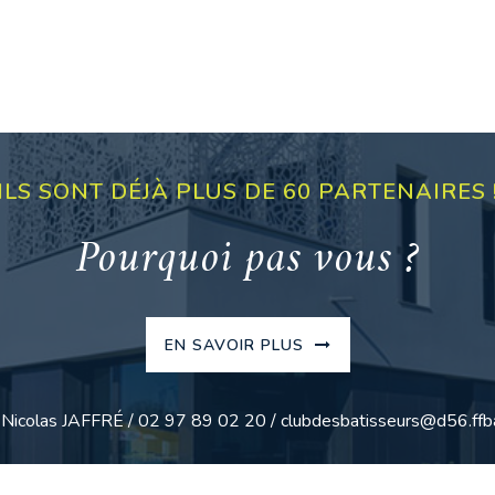
ILS SONT DÉJÀ PLUS DE 60 PARTENAIRES 
Pourquoi pas vous ?
EN SAVOIR PLUS
: Nicolas JAFFRÉ / 02 97 89 02 20 / clubdesbatisseurs@d56.ffba