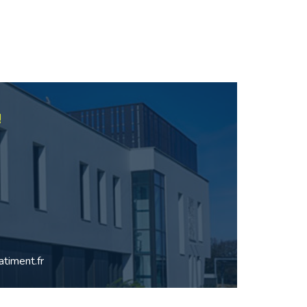
!
timent.fr