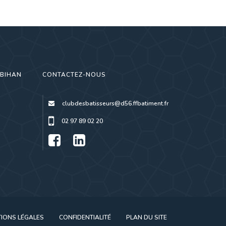
RBIHAN
CONTACTEZ-NOUS
clubdesbatisseurs@d56.ffbatiment.fr
02 97 89 02 20
IONS LÉGALES
CONFIDENTIALITÉ
PLAN DU SITE