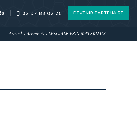
és
DEVENIR PARTENAIRE
02 97 89 02 20
Accueil
>
Actualités
>
SPECIALE PRIX MATERIAUX