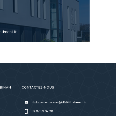
timent.fr
RBIHAN
CONTACTEZ-NOUS
clubdesbatisseurs@d56.ffbatiment.fr
02 97 89 02 20