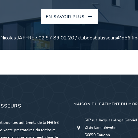
EN SAVOIR PLUS
: Nicolas JAFFRÉ / 02 97 89 02 20 / clubdesbatisseurs@d56.ffba
MAISON DU BÂTIMENT DU MO
ISSEURS
507 rue Jacques-Ange Gabriel
et pour les adhérents de la FFB 56,
ZI de Lann Sévelin
oixante prestataires du territoire,
56850 Caudan
réseau d’accompagnement, dans le