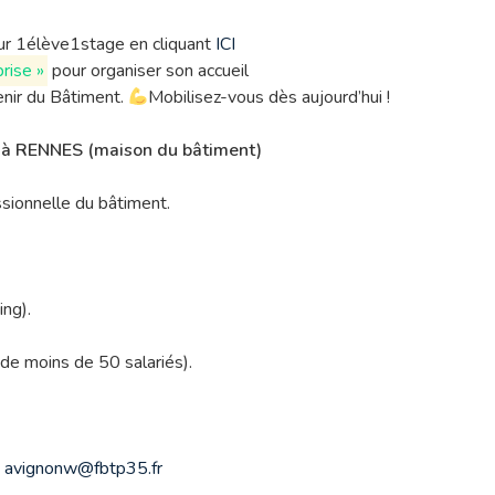
sur 1élève1stage en cliquant
ICI
prise »
pour organiser son accueil
avenir du Bâtiment.
Mobilisez-vous dès aujourd’hui !
» à RENNES (maison du bâtiment)
ssionnelle du bâtiment.
ing).
 de moins de 50 salariés).
u
avignonw@fbtp35.fr