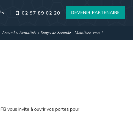
és
DEVENIR PARTENAIRE
02 97 89 02 20
Accueil
>
Actualités
>
Stages de Seconde : Mobilisez-vous !
B vous invite à ouvrir vos portes pour