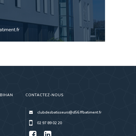
timent.fr
RBIHAN
CONTACTEZ-NOUS
clubdesbatisseurs@d56.ffbatiment.fr
02 97 89 02 20