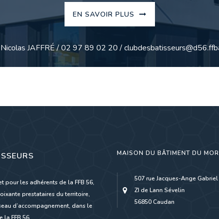
EN SAVOIR PLUS
: Nicolas JAFFRÉ / 02 97 89 02 20 / clubdesbatisseurs@d56.ffba
MAISON DU BÂTIMENT DU MO
ISSEURS
507 rue Jacques-Ange Gabriel
et pour les adhérents de la FFB 56,
ZI de Lann Sévelin
oixante prestataires du territoire,
56850 Caudan
réseau d’accompagnement, dans le
 la FFB 56.