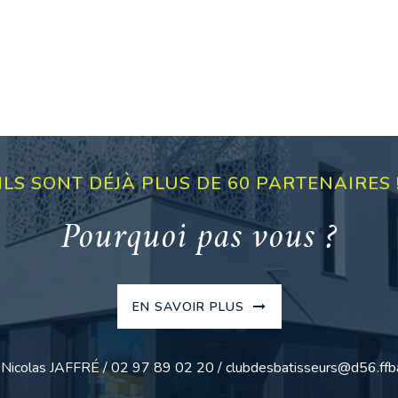
ILS SONT DÉJÀ PLUS DE 60 PARTENAIRES 
Pourquoi pas vous ?
EN SAVOIR PLUS
: Nicolas JAFFRÉ / 02 97 89 02 20 / clubdesbatisseurs@d56.ffba