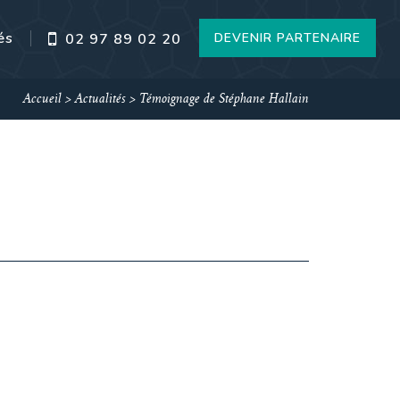
és
DEVENIR PARTENAIRE
02 97 89 02 20
Accueil
>
Actualités
>
Témoignage de Stéphane Hallain