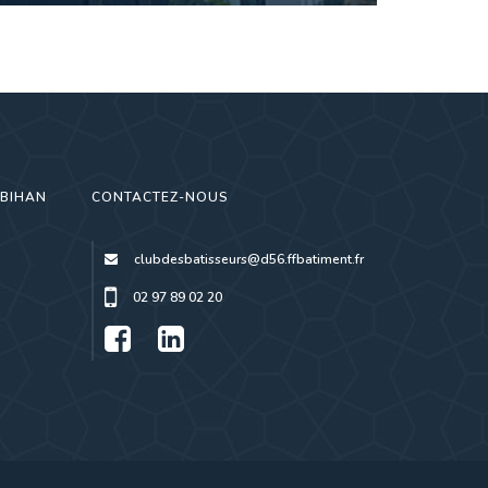
RBIHAN
CONTACTEZ-NOUS
clubdesbatisseurs@d56.ffbatiment.fr
02 97 89 02 20