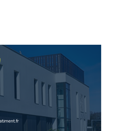
!
timent.fr