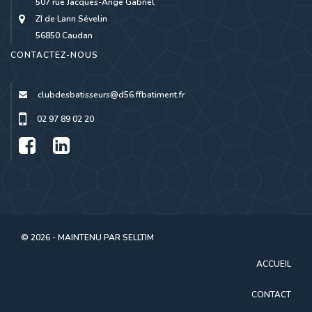
507 rue Jacques-Ange Gabriel
ZI de Lann Sévelin
56850 Caudan
CONTACTEZ-NOUS
clubdesbatisseurs@d56.ffbatiment.fr
02 97 89 02 20
© 2026 - MAINTENU PAR
SELLTIM
ACCUEIL
CONTACT