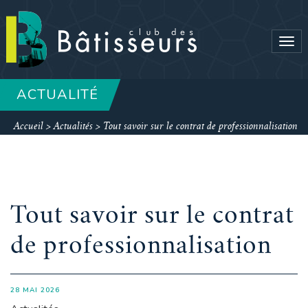
Tog
navi
ACTUALITÉ
Accueil
>
Actualités
>
Tout savoir sur le contrat de professionnalisation
Tout savoir sur le contrat
de professionnalisation
28 MAI 2026